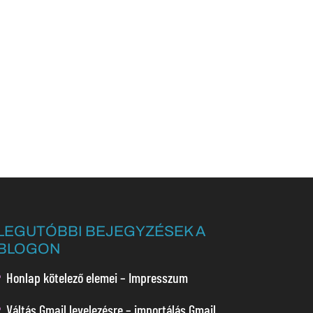
LEGUTÓBBI BEJEGYZÉSEK A
BLOGON
Honlap kötelező elemei – Impresszum
Váltás Gmail levelezésre – importálás Gmail