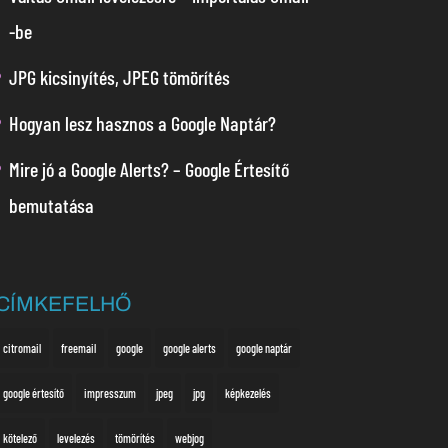
-be
JPG kicsinyítés, JPEG tömörítés
Hogyan lesz hasznos a Google Naptár?
Mire jó a Google Alerts? – Google Értesítő
bemutatása
CÍMKEFELHŐ
citromail
freemail
google
google alerts
google naptár
google értesítő
impresszum
jpeg
jpg
képkezelés
kötelező
levelezés
tömörítés
webjog