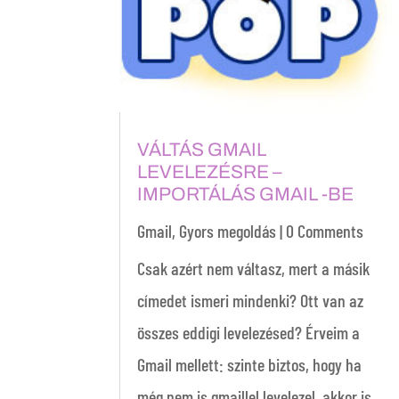
VÁLTÁS GMAIL
LEVELEZÉSRE –
IMPORTÁLÁS GMAIL -BE
Gmail
,
Gyors megoldás
| 0 Comments
Csak azért nem váltasz, mert a másik
címedet ismeri mindenki? Ott van az
összes eddigi levelezésed? Érveim a
Gmail mellett: szinte biztos, hogy ha
még nem is gmaillel levelezel, akkor is