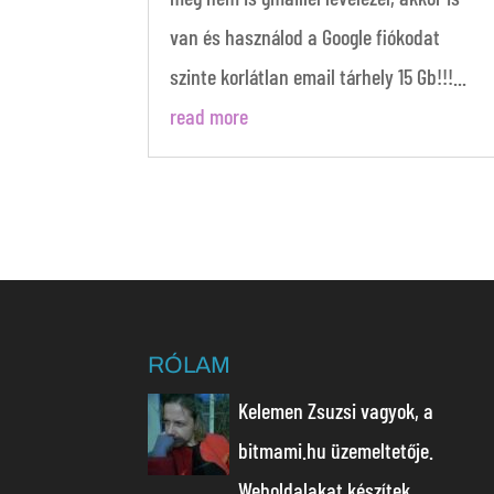
van és használod a Google fiókodat
szinte korlátlan email tárhely 15 Gb!!!...
read more
RÓLAM
Kelemen Zsuzsi vagyok, a
bitmami.hu üzemeltetője.
Weboldalakat készítek